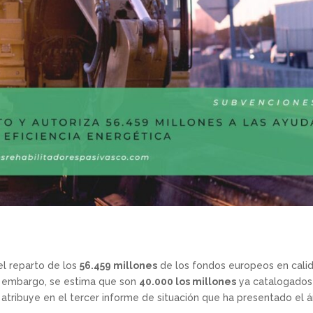
l reparto de los
56.459 millones
de los fondos europeos en cali
n embargo, se estima que son
40.000 los millones
ya catalogados
e atribuye en el tercer informe de situación que ha presentado el 