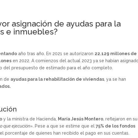
or asignación de ayudas para la
as e inmuebles?
mentando
año tras año. En 2021 se autorizaron
22.129 millones de
lones
en 2022. A comienzos del actual 2023 ya se habían asignad
cio del presupuesto de estimado para el año completo.
an de
ayudas para la rehabilitación de viviendas
, ya se han
ados.
cución
o
y la ministra de Hacienda,
María Jesús Montero
, reflejaron en su
mo que ejecución»
. Pese a que se estime que el
75% de los fondos
í el porcentaje de quienes han recibido el pago en sus cuentas.