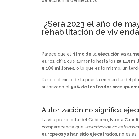
de economía del Ejecutivo.
¿Será 2023 el año de may
rehabilitación de viviend
Parece que el
ritmo de la ejecución va au
euros
, cifra que aumentó hasta los
25.143 mil
9.188 millones
, o lo que es lo mismo, un ter
Desde el inicio de la puesta en marcha del pl
autorizado el
90% de los fondos presupuest
Autorización no significa eje
La vicepresidenta del Gobierno,
Nadia Calviñ
comparecencia que
«autorización no es lo mis
europeos ya han sido ejecutrados
, no es as