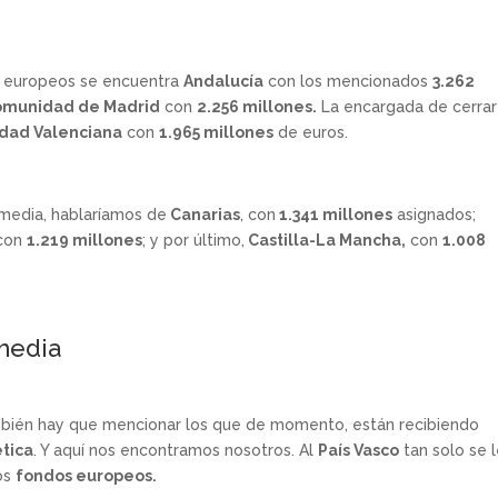
os europeos se encuentra
Andalucía
con los mencionados
3.262
omunidad de Madrid
con
2.256 millones.
La encargada de cerrar
dad Valenciana
con
1.965 millones
de euros.
 media, hablaríamos de
Canarias
, con
1.341 millones
asignados;
 con
1.219 millones
; y por último,
Castilla-La Mancha,
con
1.008
 media
mbién hay que mencionar los que de momento, están recibiendo
ética
. Y aquí nos encontramos nosotros. Al
País Vasco
tan solo se 
os
fondos europeos.