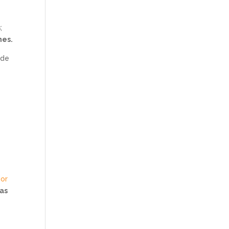
s
;
nes.
 de
jor
as